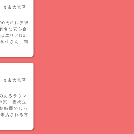
いたま市大宮区
00円のレア求
で有名な安心企
はエリアNo1
の学生さん、副
いたま市大宮区
のあるラウン
き寮・提携企
/短時間でしっ
で来店される方