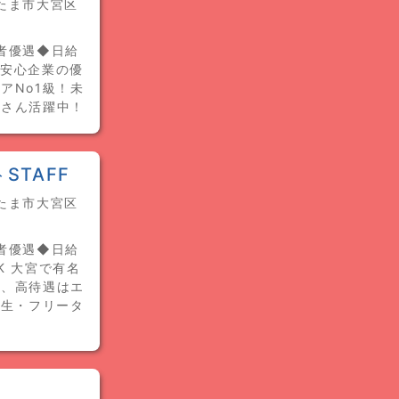
いたま市大宮区
者優遇◆日給
な安心企業の優
アNo1級！未
ーさん活躍中！
TAFF
いたま市大宮区
者優遇◆日給
K 大宮で有名
全、高待遇はエ
学生・フリータ