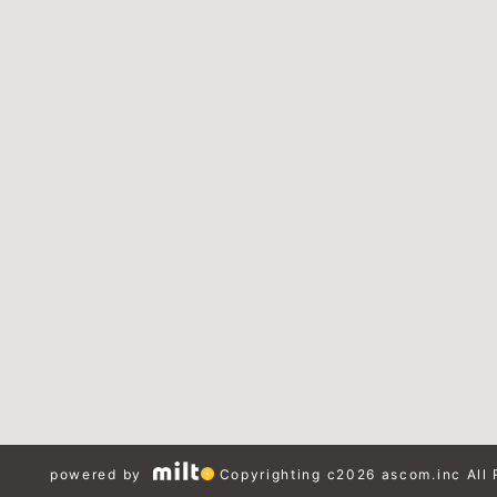
powered by
Copyrighting c2026 ascom.inc All 