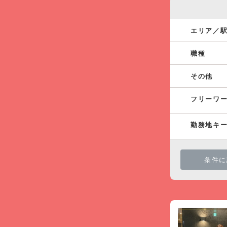
エリア／
職種
その他
フリーワ
勤務地キ
条件に