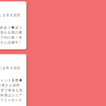
いたま市大宮区
昇給あり◆送り
な安心企業の優
アNo1級！未
ーさん活躍中！
いたま市大宮区
チャンス多数◆
経験者さん採用
大宮で有名な安
高待遇はエリア
・フリーターさ