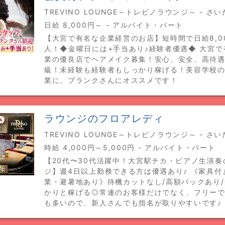
TREVINO LOUNGE～トレビノラウンジ～ - さ
日給 8,000円～ - アルバイト・パート
【大宮で有名な企業経営のお店】短時間で日給8,0
人！◆金曜日には+手当あり♪経験者優遇◆ 大宮
業の優良店でヘアメイク募集！安心、安全、高待遇
級！未経験も経験者もしっかり稼げる！美容学校
業に、ブランクさんにオススメです！
ラウンジのフロアレディ
TREVINO LOUNGE～トレビノラウンジ～ - さ
時給 4,000円～5,000円 - アルバイト・パート
【20代〜30代活躍中！大宮駅チカ・ピアノ生演奏
ジ】週4日以上勤務できる方は優遇あり♪ 《家具付
業・避暑地あり》待機カットなし/高額バックあり
かりと稼げる◎常連のお客様だけでなく、フリー
も多いので、新人さんでも指名が取りやすいです♪