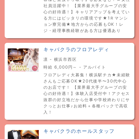
社員活躍中！ 【業界最大手グループの安
心の好待遇！】キャリアアップを考えてい
る方にはピッタリの環境です★1Ｒマンシ
ョン寮完備★地方からの応募もOK！レ
ジ・経理事務経験がある方は優遇あり
キャバクラのフロアレディ
凛 - 横浜市西区
時給 6,000円～ - アルバイト
フロアレディ大募集！横浜駅チカ★未経験
さんもご応募OK★20代後半〜30代中心
のお店です！ 【業界最大手グループの安
心の好待遇！】体験入店受付中！アクセス
抜群の好立地だから仕事や学校終わりにサ
クっとお仕事♪お給料＋各種バックで高収
入！
キャバクラのホールスタッフ