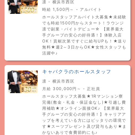
凛 - 横浜市西区
時給 1,500円～ - アルバイト
ホールスタッフアルバイト大募集★未経験
でも時給1500円からスタート！ラウンジ
凛で副業・バイトデビュー☆ 【業界最大
手グループの安心の好待遇！】体験入店
OK！貢献次第ですぐに給与UPも！★送り
無料★週2～3日からOK★女性スタッフも
活躍中♪
キャバクラのホールスタッフ
凛 - 横浜市西区
月給 300,000円～ - 正社員
ホールスタッフ大募集★1Rマンション寮
完備(敷金・礼金・保証金なし)★引越し費
用補助★オンライン面接OK♪ 【業界最大
手グループの安心の好待遇！】キャリアア
ップを考えている方にはピッタリの環境で
す★スーツプレゼント及び貸与もあり★ま
かないありで食費節約にも♪