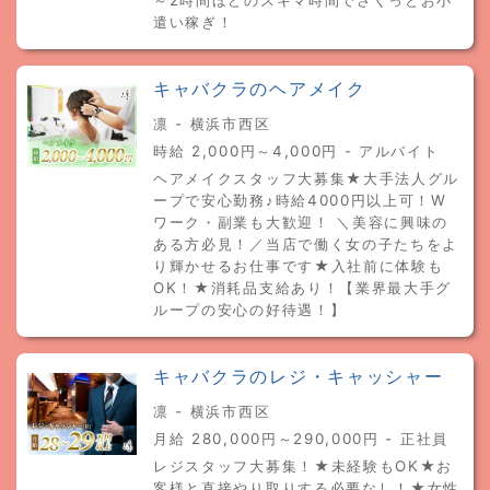
～2時間ほどのスキマ時間でさくっとお小
遣い稼ぎ！
キャバクラのヘアメイク
凛 - 横浜市西区
時給 2,000円～4,000円 - アルバイト
ヘアメイクスタッフ大募集★大手法人グル
ープで安心勤務♪時給4000円以上可！W
ワーク・副業も大歓迎！ ＼美容に興味の
ある方必見！／当店で働く女の子たちをよ
り輝かせるお仕事です★入社前に体験も
OK！★消耗品支給あり！【業界最大手グ
ループの安心の好待遇！】
キャバクラのレジ・キャッシャー
凛 - 横浜市西区
月給 280,000円～290,000円 - 正社員
レジスタッフ大募集！★未経験もOK★お
客様と直接やり取りする必要なし！★女性