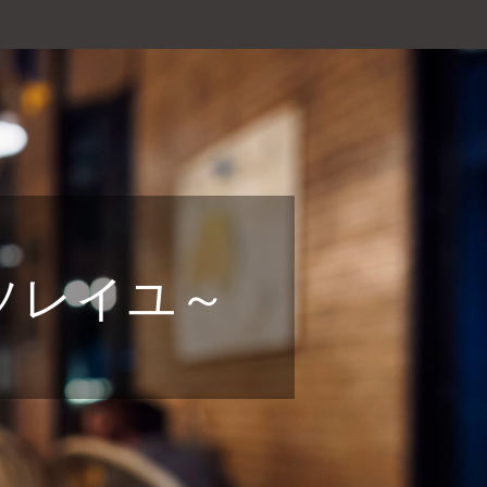
～ルナソレイユ～