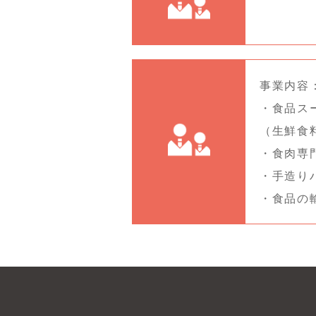
事業内容
・食品ス
（生鮮食
・食肉専
・手造り
・食品の