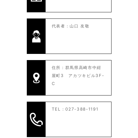
代表者：山口 友敬
住所：群馬県高崎市中紺
屋町3 アカツキビル3F-
C
TEL：027-388-1191