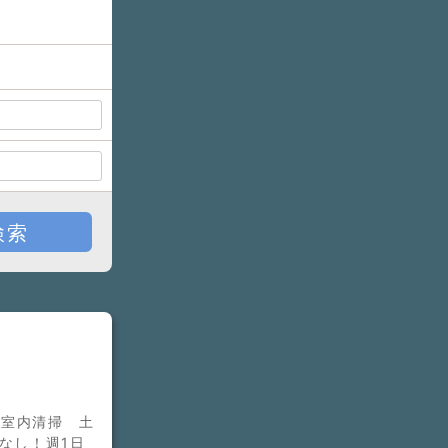
検索
・室内清掃 土
なし！週1日