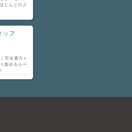
◎ほとんどのス
タッフ
｜完全裏方×
黙々進めるルー
！