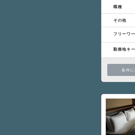
職種
その他
フリーワ
勤務地キ
条件に