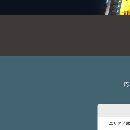
応
エリア／