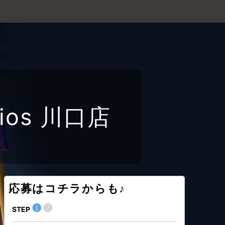
os 川口店
応募はコチラからも♪
❶
❷
❶
STEP
STEP