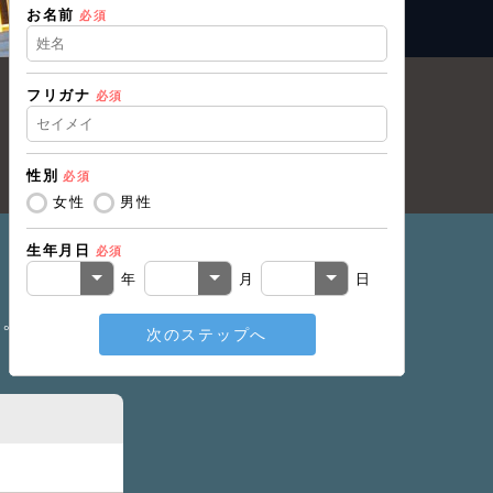
お名前
住所（都道
必須
フリガナ
必須
住所（市区
性別
必須
電話番号
必
女性
男性
生年月日
必須
メールアド
年
月
日
い。
次のステップへ
戻る