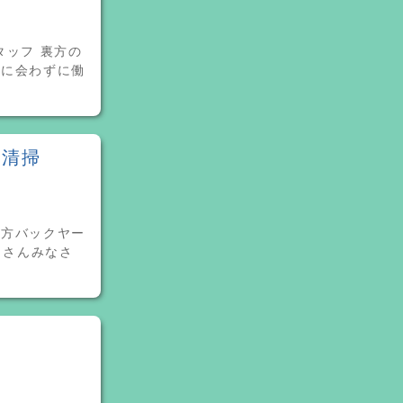
タッフ 裏方の
人に会わずに働
ム清掃
裏方バックヤー
トさんみなさ