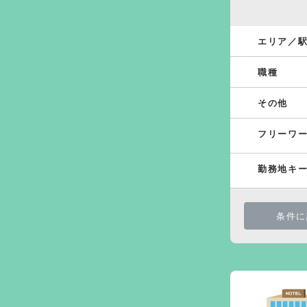
エリア／
職種
その他
フリーワ
勤務地キ
条件に