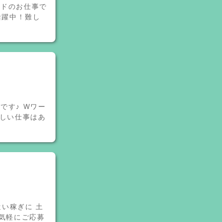
ードのお仕事で
活躍中！難し
です♪ Wワー
難しい仕事はあ
遣い稼ぎに 土
お気軽にご応募