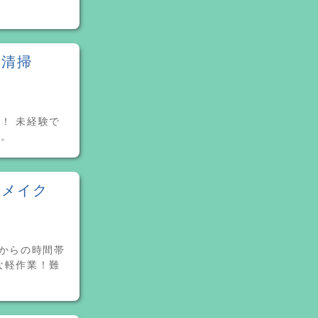
ム清掃
！ 未経験で
す。
ムメイク
方からの時間帯
な軽作業！難