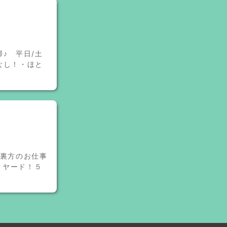
♪ 平日/土
なし！・ほと
♪裏方のお仕事
クヤード！５