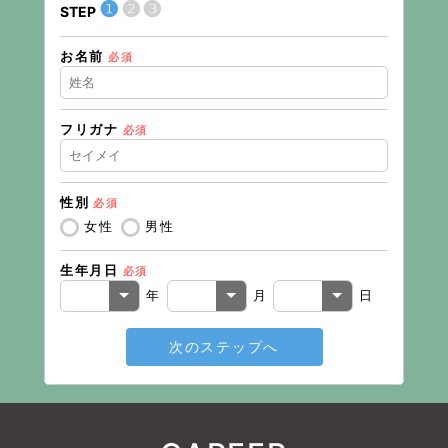
❶
❷
❸
STEP
STEP
お名前
現在の
必須
フリガナ
必須
住所（
性別
必須
住所（
女性
男性
生年月日
必須
電話番
年
月
日
次のステップへ
メール