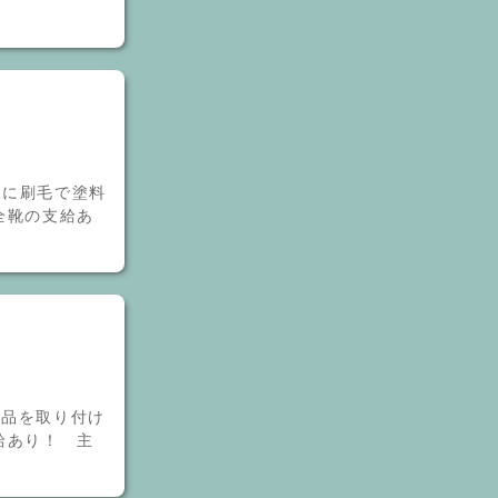
品に刷毛で塗料
全靴の支給あ
部品を取り付け
給あり！ 主