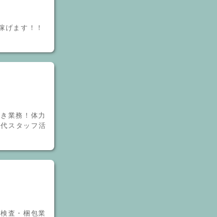
稼げます！！
磨き業務！体力
0代スタッフ活
・検査・梱包業