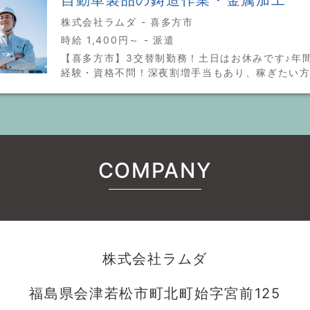
株式会社ラムダ - 喜多方市
時給 1,400円～ - 派遣
【喜多方市】3交替制勤務！土日はお休みです♪年間
経験・資格不問！深夜割増手当もあり、稼ぎたい
COMPANY
株式会社ラムダ
福島県会津若松市町北町始字宮前125