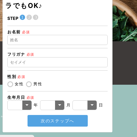
ラでもOK♪
❶
❷
❸
❶
STEP
STEP
お名前
現在の職業
必須
フリガナ
必須
住所（都道
性別
必須
住所（市区
女性
男性
生年月日
必須
電話番号
必
年
月
日
い。
次のステップへ
メールアド