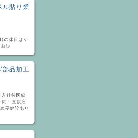
ベル貼り業
月)の休日はシ
自由◎
ズ部品加工
♪入社後医療
不問！直接雇
ため要健診あり