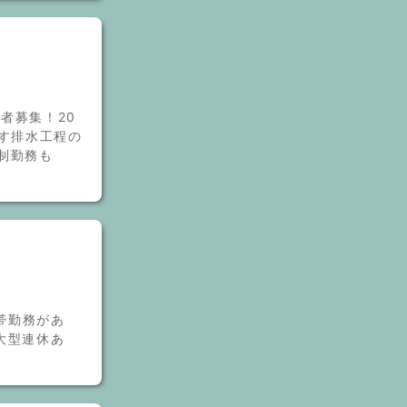
者募集！20
とす排水工程の
制勤務も
帯勤務があ
大型連休あ