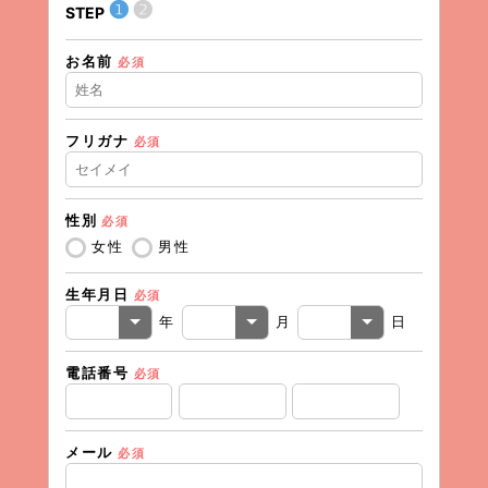
❶
❷
STEP
STEP
お名前
住所（
必須
フリガナ
必須
住所（
性別
必須
電話番
女性
男性
生年月日
必須
メール
年
月
日
電話番号
必須
メール
必須