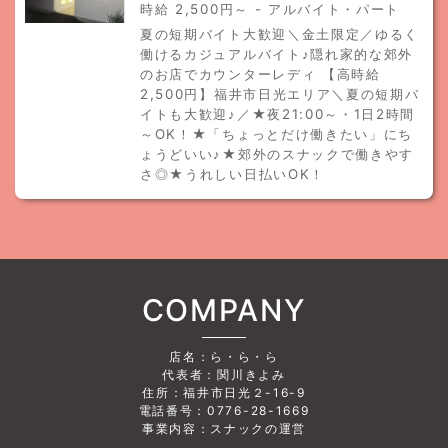
時給 2,500円～ - アルバイト・パート
夏の短期バイト大歓迎＼金土限定／ゆるく
働けるカジュアルバイト♪隠れ家的な郊外
のお店でカウンターレディ 【高時給
2,500円】福井市日光エリア＼夏の短期バ
イトも大歓迎♪／★夜21:00～・1日2時間
～OK！★「ちょっとだけ働きたい」にち
ょうどいい♪★郊外のスナックで働きやす
さ◎★うれしい日払いOK！
COMPANY
店名：ら・ら・ら
代表者：関川きよみ
住所：福井市日光２-16-9
電話番号：0776-28-1669
事業内容：スナックの運営