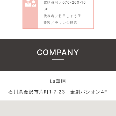
電話番号／076-260-16
30
代表者／竹田しょう子
業容／ラウンジ経営
COMPANY
La華喃
石川県金沢市片町1‐7‐23 金劇パシオン4F