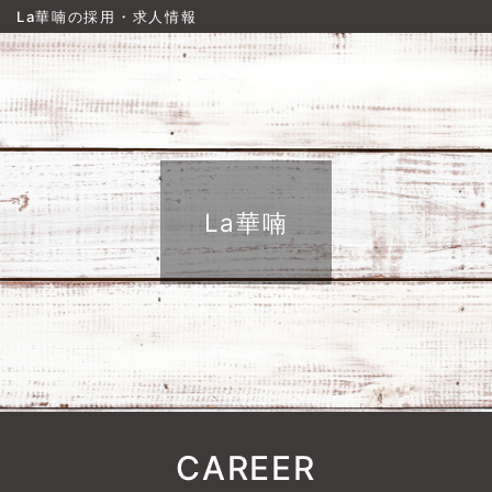
La華喃の採用・求人情報
La華喃
CAREER