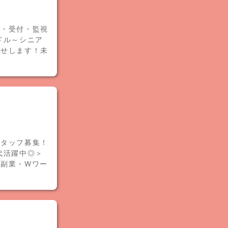
回・受付・監視
ドル～シニア
かせします！未
スタッフ募集！
代活躍中◎＞
！副業・Wワー