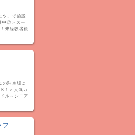
エツ」で施設
躍中◎＞スー
備！未経験者歓
ェの駐車場に
OK！＞人気カ
ミドル～シニア
ッフ