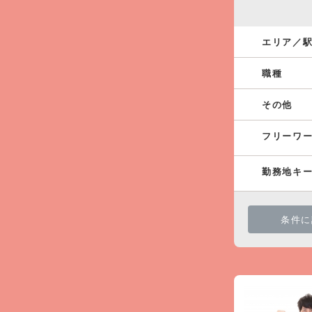
エリア／
職種
その他
フリーワ
勤務地キ
条件に