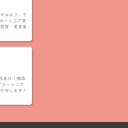
「マルエツ」で
ドル～シニア世
休憩室・更衣室
当あり！物流
ドル～シニア
まかせします！