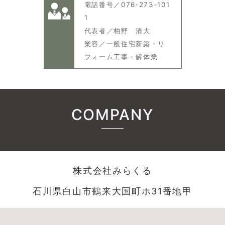
電話番号／076‐273‐101
1
代表者／柏野 清大
業容／一般住宅新築・リ
フォーム工事・解体業
COMPANY
株式会社みらくる
石川県白山市鶴来大国町ホ31番地甲