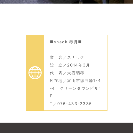
■snack 琴月■
業 容／スナック
設 立／2014年3月
代 表／大石瑞琴
所在地／富山市総曲輪1-4
-4 グリーンタウンビル1
F
℡／076-433-2335