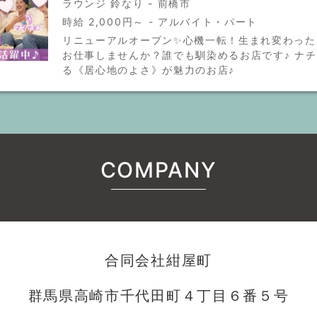
ラウンジ 鈴なり - 前橋市
時給 2,000円～ - アルバイト・パート
リニューアルオープン✨心機一転！生まれ変わった
お仕事しませんか？誰でも馴染めるお店です♪ ナ
る《居心地のよさ》が魅力のお店♪
COMPANY
合同会社紺屋町
群馬県高崎市千代田町４丁目６番５号