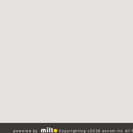
powered by
Copyrighting c2026 ascom.inc All 