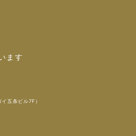
います
ガイ五条ビル7F）