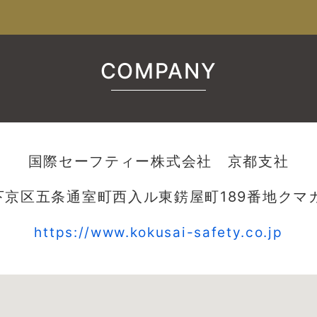
COMPANY
国際セーフティー株式会社 京都支社
京区五条通室町西入ル東錺屋町189番地クマ
https://www.kokusai-safety.co.jp