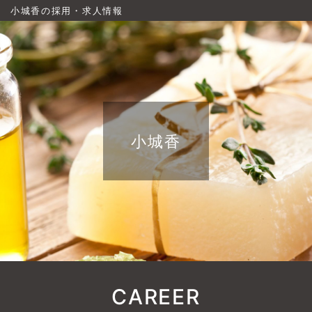
小城香の採用・求人情報
小城香
CAREER