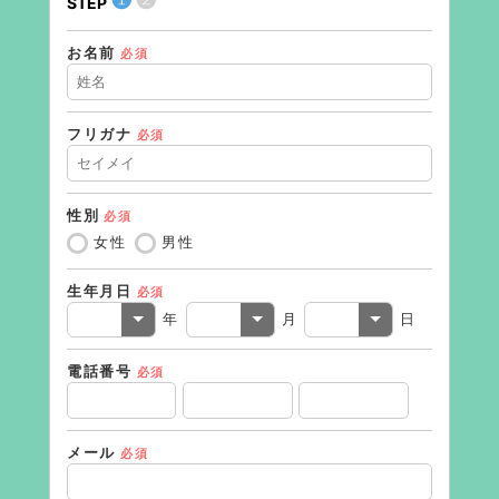
STEP
STEP
お名前
必須
フリガナ
必須
性別
必須
女性
男性
生年月日
必須
年
月
日
電話番号
必須
メール
必須