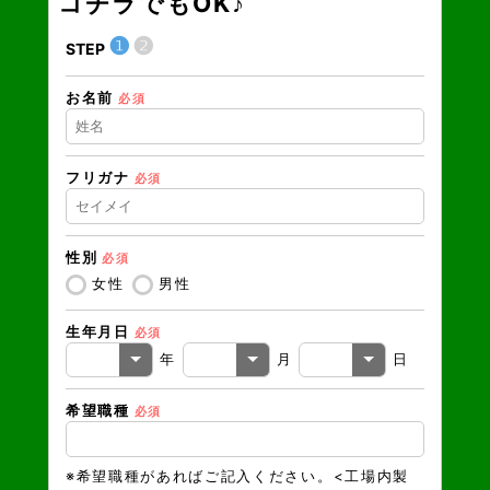
コチラでもOK♪
❶
❷
STEP
STEP
お名前
現在の
必須
フリガナ
必須
住所（
性別
必須
住所（
女性
男性
生年月日
必須
電話番
年
月
日
希望職種
必須
メール
※希望職種があればご記入ください。<工場内製