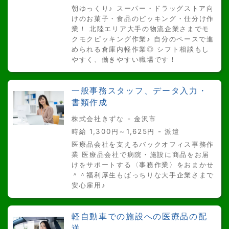
朝ゆっくり♪ スーパー・ドラッグストア向
けのお菓子・食品のピッキング・仕分け作
業！ 北陸エリア大手の物流企業さまでモ
クモクピッキング作業♪ 自分のペースで進
められる倉庫内軽作業◎ シフト相談もし
やすく、働きやすい職場です！
一般事務スタッフ、データ入力・
書類作成
株式会社きずな - 金沢市
時給 1,300円～1,625円 - 派遣
医療品会社を支えるバックオフィス事務作
業 医療品会社で病院・施設に商品をお届
けをサポートする〈事務作業〉をおまかせ
＾＾福利厚生もばっちりな大手企業さまで
安心雇用♪
軽自動車での施設への医療品の配
送