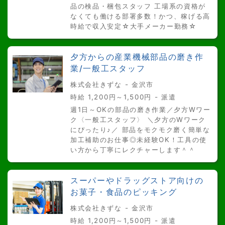
品の検品・梱包スタッフ 工場系の資格が
なくても働ける部署多数！かつ、稼げる高
時給で収入安定☆大手メーカー勤務☆
夕方からの産業機械部品の磨き作
業/一般工スタッフ
株式会社きずな - 金沢市
時給 1,200円～1,500円 - 派遣
週1日～OKの部品の磨き作業／夕方Wワー
ク〈一般工スタッフ〉 ＼夕方のWワーク
にぴったり♪／ 部品をモクモク磨く簡単な
加工補助のお仕事◎未経験OK！工具の使
い方から丁寧にレクチャーします＾＾
スーパーやドラッグストア向けの
お菓子・食品のピッキング
株式会社きずな - 金沢市
時給 1,200円～1,500円 - 派遣