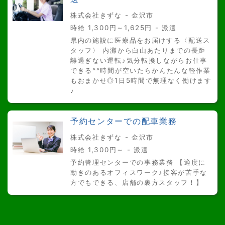
株式会社きずな - 金沢市
時給 1,300円～1,625円 - 派遣
県内の施設に医療品をお届けする〈配送ス
タッフ〉 内灘から白山あたりまでの長距
離過ぎない運転♪気分転換しながらお仕事
できる^^時間が空いたらかんたんな軽作業
もおまかせ◎1日5時間で無理なく働けます
♪
予約センターでの配車業務
株式会社きずな - 金沢市
時給 1,300円～ - 派遣
予約管理センターでの事務業務 【適度に
動きのあるオフィスワーク♪接客が苦手な
方でもできる、店舗の裏方スタッフ！】