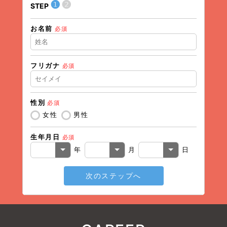
❶
❷
STEP
STEP
お名前
住所（
必須
フリガナ
必須
住所（
性別
必須
電話番
女性
男性
生年月日
必須
メール
年
月
日
次のステップへ