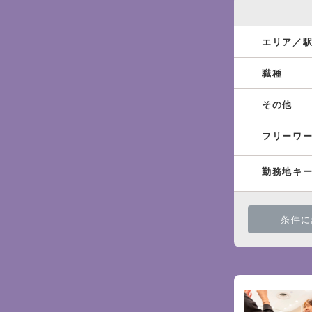
エリア／
職種
その他
フリーワ
勤務地キ
条件に