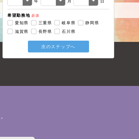
年
月
日
希望勤務地
必須
戻る
愛知県
三重県
岐阜県
静岡県
滋賀県
長野県
石川県
次のステップへ
い。