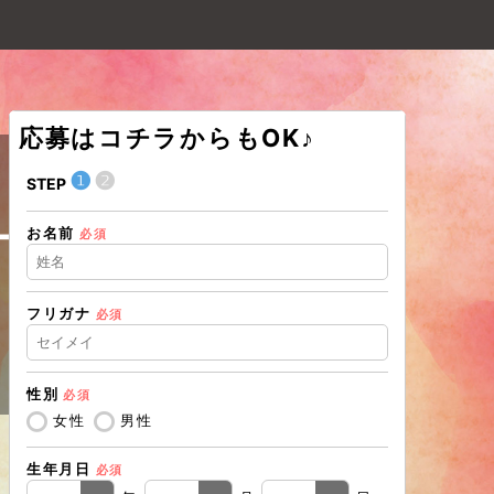
応募はコチラからもOK♪
❶
❷
❶
STEP
STEP
ート
お名前
住所（都道
必須
フリガナ
必須
住所（市区
性別
必須
電話番号
必
女性
男性
生年月日
必須
メールアド