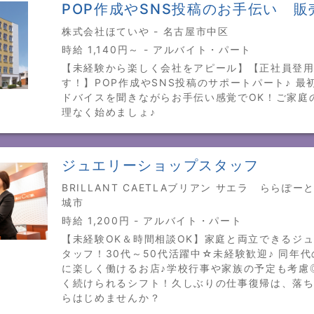
POP作成やSNS投稿のお手伝い 販
株式会社ほていや - 名古屋市中区
時給 1,140円～ - アルバイト・パート
【未経験から楽しく会社をアピール】【正社員登
す！】POP作成やSNS投稿のサポートパート♪ 最
ドバイスを聞きながらお手伝い感覚でOK！ご家庭
理なく始めましょ♪
ジュエリーショップスタッフ
BRILLANT CAETLAブリアン サエラ ららぽーと
城市
時給 1,200円 - アルバイト・パート
【未経験OK＆時間相談OK】家庭と両立できるジ
タッフ！30代～50代活躍中☆未経験歓迎♪ 同年
に楽しく働けるお店♪学校行事や家族の予定も考慮
く続けられるシフト！久しぶりの仕事復帰は、落
らはじめませんか？