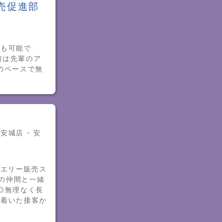
売促進部
用も可能で
初は先輩のア
のペースで無
安城店 - 安
ュエリー販売ス
代の仲間と一緒
◎無理なく長
ち着いた接客か