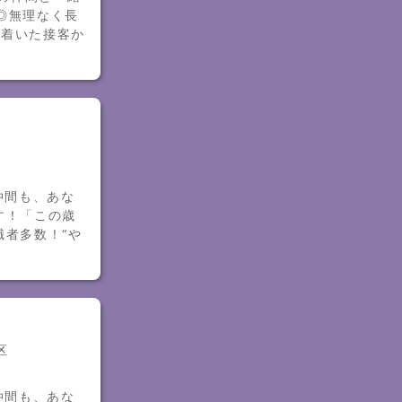
◎無理なく長
ち着いた接客か
仲間も、あな
す！「この歳
職者多数！“や
区
仲間も、あな