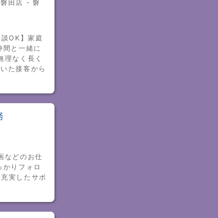
磐田店 - 磐
相談OK】家庭
仲間と一緒に
無理なく長く
着いた接客から
務
画などのお仕
っかりフォロ
！充実したサポ