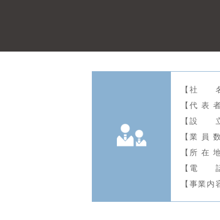
【社 名
【代 表 
【設 立
【業 員 
【所 在 
【電 話】
【事業内