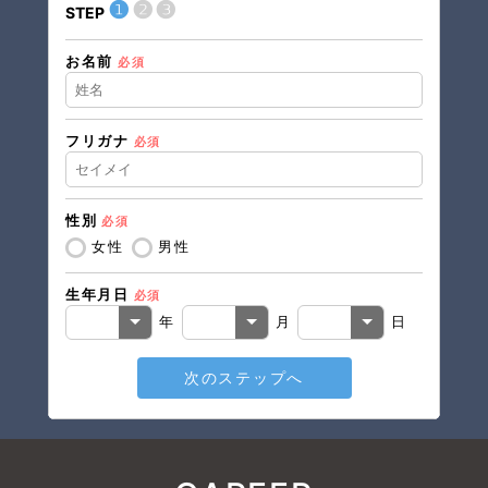
❶
❷
❸
STEP
STEP
お名前
現在の
必須
フリガナ
必須
住所（
性別
必須
住所（
女性
男性
生年月日
必須
電話番
年
月
日
次のステップへ
メール