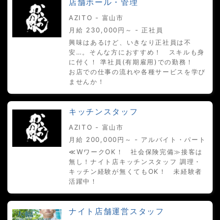
店舗ホール・管理
AZITO - 富山市
月給 230,000円～ - 正社員
興味はあるけど、いきなり正社員は不
安…。そんな方におすすめ！ スキルも身
に付く！ 準社員(有期雇用)での勤務！
お店での仕事の流れや各種サービスを学び
ませんか！
キッチンスタッフ
AZITO - 富山市
月給 200,000円～ - アルバイト・パート
≪WワークOK！ 社会保険完備≫接客は
無し！ナイト店キッチンスタッフ 調理・
キッチン経験が無くてもOK！ 未経験者
活躍中！
ナイト店舗運営スタッフ