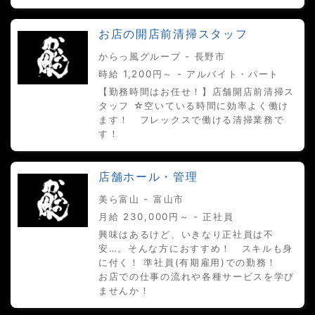
お店の開店前清掃スタッフ
からっ風グループ - 長野市
時給 1,200円～ - アルバイト・パート
【勤務時間はお任せ！】店舗開店前清掃ス
タッフ ☆空いている時間に効率よく働け
ます！ フレックスで働ける清掃業務で
す！
店舗ホール・管理
美ら富山 - 富山市
月給 230,000円～ - 正社員
興味はあるけど、いきなり正社員は不
安…。そんな方におすすめ！ スキルも身
に付く！ 準社員(有期雇用)での勤務！
お店での仕事の流れや各種サービスを学び
ませんか！