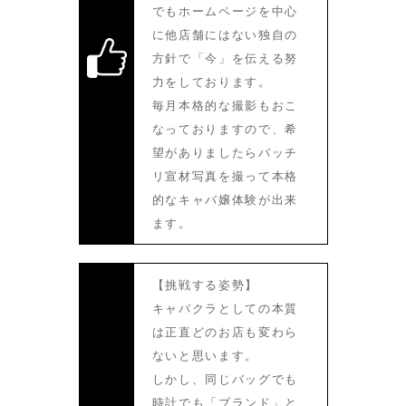
でもホームページを中心
に他店舗にはない独自の
方針で「今」を伝える努
力をしております。
毎月本格的な撮影もおこ
なっておりますので、希
望がありましたらバッチ
リ宣材写真を撮って本格
的なキャバ嬢体験が出来
ます。
【挑戦する姿勢】
キャバクラとしての本質
は正直どのお店も変わら
ないと思います。
しかし、同じバッグでも
時計でも「ブランド」と