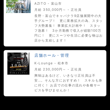
AZITO - 富山市
月給 350,000円～ - 正社員
長野・富山でキャバクラ9店舗展開中の大
手グループ！ 更に業務拡大の為、スタッ
フ大勢募集！ 事業拡大計画中！ スタッ
フ急募！ 3か月勤務で収入が総額100万
円に！ 更にスーツや生活に必要な物はお
店から支給します！
店舗ホール・管理
K-Lounge - 松本市
月給 230,000円～ - 正社員
興味はあるけど、いきなり正社員は不
安…。そんな方におすすめ！ スキルも身
に付く！ お店での仕事の流れや各種サー
ビスを学びませんか！