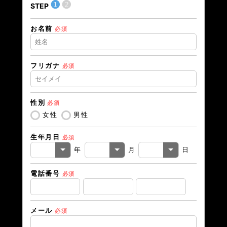
送信内
❶
❷
STEP
内容
お名前
必須
けれ
利用
た
フリガナ
必須
性別
必須
女性
男性
生年月日
必須
年
月
日
電話番号
必須
メール
必須