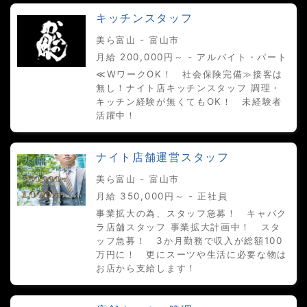
キッチンスタッフ
美ら富山 - 富山市
月給 200,000円～ - アルバイト・パート
≪WワークOK！ 社会保険完備≫接客は
無し！ナイト店キッチンスタッフ 調理・
キッチン経験が無くてもOK！ 未経験者
活躍中！
ナイト店舗運営スタッフ
美ら富山 - 富山市
月給 350,000円～ - 正社員
事業拡大の為、スタッフ急募！ キャバク
ラ店舗スタッフ 事業拡大計画中！ スタ
ッフ急募！ 3か月勤務で収入が総額100
万円に！ 更にスーツや生活に必要な物は
お店から支給します！