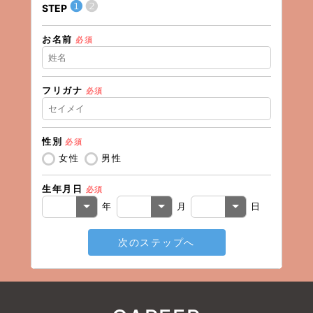
❶
❷
STEP
STEP
お名前
住所（
必須
フリガナ
必須
住所（
性別
必須
電話番
女性
男性
生年月日
必須
メール
年
月
日
次のステップへ