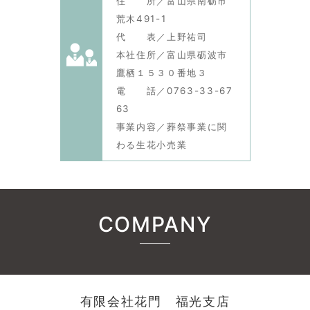
住 所／富山県南砺市
荒木491-1
代 表／上野祐司
本社住所／富山県砺波市
鷹栖１５３０番地３
電 話／0763-33-67
63
事業内容／葬祭事業に関
わる生花小売業
COMPANY
有限会社花門 福光支店