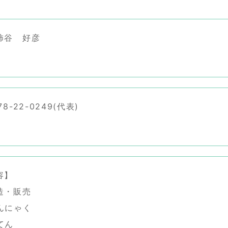
柿谷 好彦
8-22-0249(代表)
容】
造・販売
んにゃく
てん