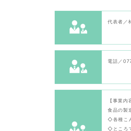
代表者／
電話／077
【事業内
食品の製
◇各種こ
◇ところ