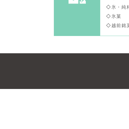
◇氷・純
◇氷菓
◇越前銘