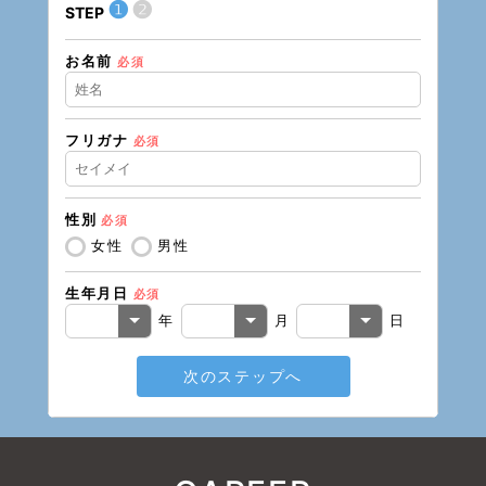
❶
❷
STEP
STEP
お名前
住所（
必須
フリガナ
必須
住所（
性別
必須
電話番
女性
男性
生年月日
必須
メール
年
月
日
次のステップへ