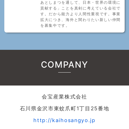
あとしまつを通して、日本・世界の環境に
貢献する」ことを真剣に考えている会社で
す。だから能力より人間性重視です。事業
拡大につき、海外と関わりたい新しい仲間
を募集中です。
COMPANY
会宝産業株式会社
石川県金沢市東蚊爪町1丁目25番地
http://kaihosangyo.jp