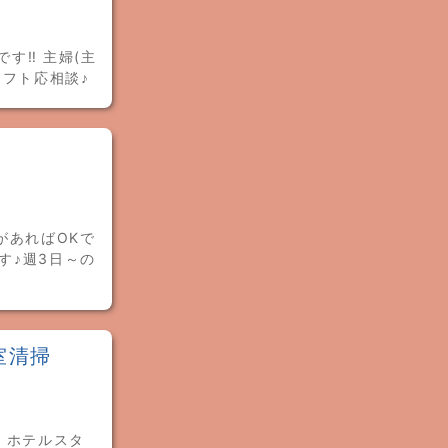
す‼ 主婦(主
フト応相談♪
があればOKで
す♪週3日～の
室清掃
 ホテルスタ