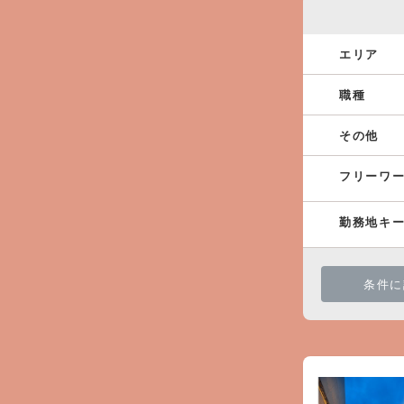
エリア
職種
その他
フリーワ
勤務地キ
条件に