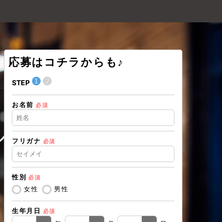
応募はコチラからも♪
❶
❷
❶
STEP
STEP
お名前
住所（都道
必須
ル事業部
フリガナ
必須
住所（市区
性別
必須
電話番号
必
女性
男性
生年月日
必須
メールアド