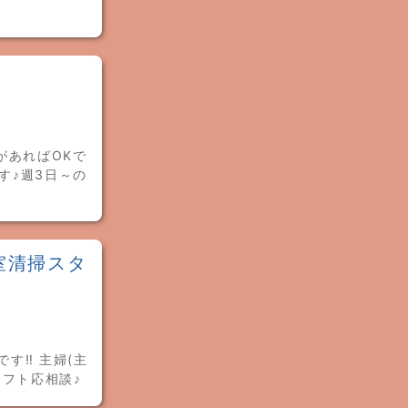
があればOKで
す♪週3日～の
室清掃スタ
す‼ 主婦(主
フト応相談♪