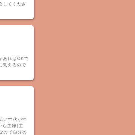
心してくださ
があればOKで
に教えるので
広い世代が性
から主婦(主
なので自分の