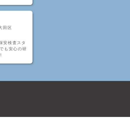
大田区
保安検査スタ
験でも安心の研
!