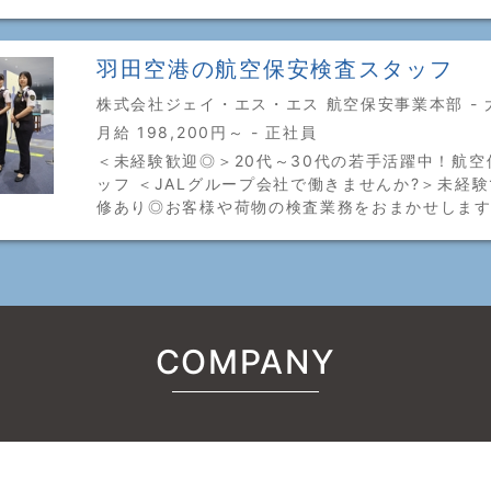
羽田空港の航空保安検査スタッフ
株式会社ジェイ・エス・エス 航空保安事業本部 - 
月給 198,200円～ - 正社員
＜未経験歓迎◎＞20代～30代の若手活躍中！航空
ッフ ＜JALグループ会社で働きませんか?＞未経
修あり◎お客様や荷物の検査業務をおまかせします
COMPANY