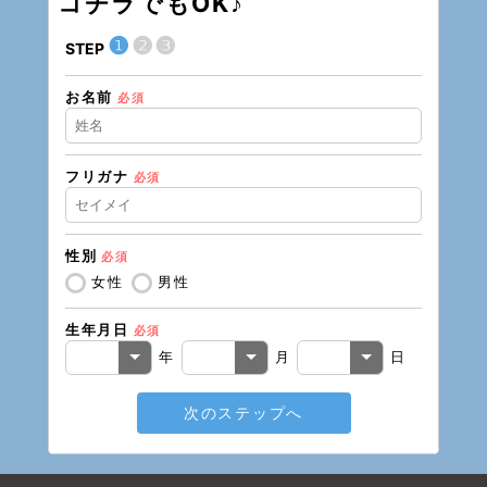
コチラでもOK♪
❶
❷
❸
STEP
STEP
お名前
現在の
必須
フリガナ
必須
住所（
性別
必須
住所（
女性
男性
生年月日
必須
電話番
年
月
日
次のステップへ
メール