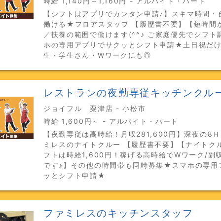
時給 1,140円～1,160円 - アルバイト・パート
【シフトはアプリでカンタン申請♪】スキマ時間・
働ける★フロアスタッフ 【履歴書不要】【短時間
／扶養の範囲で働けます(^^♪ ご家庭優先でシフト
ホの専用アプリでサクッとシフト申請★土日祝だ
生・学生さん・Wワークにも◎
レストランの夜勤専従キッチンクル
ジョイフル 粟津店 - 小松市
時給 1,600円～ - アルバイト・パート
【夜勤専従は高時給！月収281,600円】深夜の8
ミレスのナイトクルー 【履歴書不要】【ナイトク
フトは時給1,600円！稼げる高時給でWワーク/副
です♪】その他の時間帯も同時募集★スマホの専用
ッとシフト申請★
ファミレスのキッチンスタッフ