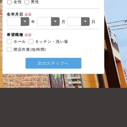
女性
男性
生年月日
必須
戻る
年
月
日
希望職種
必須
ホール
キッチン・洗い場
閉店作業(短時間)
次のステップへ