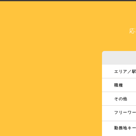
応
エリア／
職種
その他
フリーワ
勤務地キ