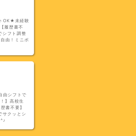
トOK★未経験
】【履歴書不
でシフト調整
色自由！ミニボ
自由シフトで
K！】高校生
履歴書不要】
でサクッとシ
^♪