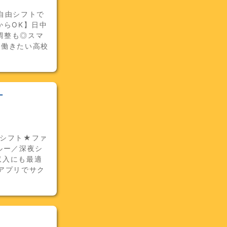
自由シフトで
からOK】日中
調整も◎スマ
け働きたい高校
ー
Ｈシフト★ファ
ルー／深夜シ
収入にも最適
アプリでサク