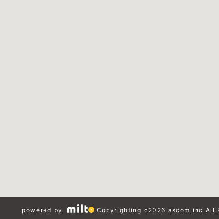
powered by
Copyrighting c2026 ascom.inc All 