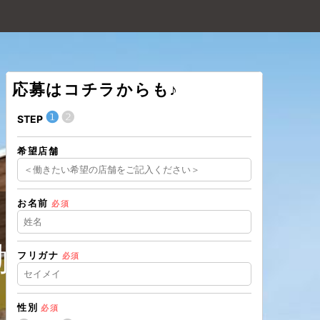
応募はコチラからも♪
❶
❷
❶
STEP
STEP
希望店舗
住所（都道
お名前
必須
住所（市区
働こう。
フリガナ
必須
電話番号
必
性別
必須
メールアド