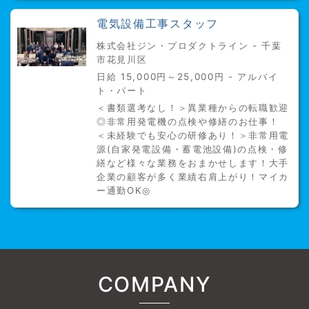
電気設備工事スタッフ
株式会社ジン・プロダクトライン - 千葉
市花見川区
日給 15,000円～25,000円 - アルバイ
ト・パート
＜書類選考なし！＞異業種からの転職歓迎
◎非常用発電機の点検や修繕のお仕事！
＜未経験でも安心の研修あり！＞非常用電
源(自家発電設備・蓄電池設備)の点検・修
繕など様々な業務をおまかせします！大手
企業の顧客が多く業績右肩上がり！マイカ
ー通勤OK◎
COMPANY