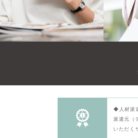
◆人材派
派遣元（
いただく