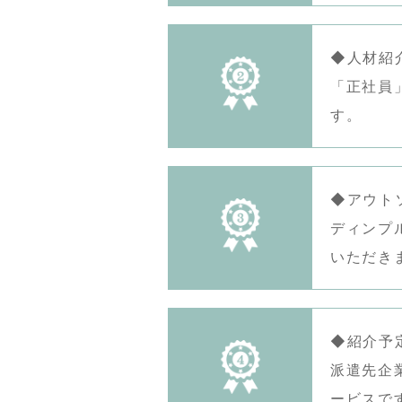
◆人材紹
「正社員
す。
◆アウト
ディンプ
いただき
◆紹介予
派遣先企
ービスで