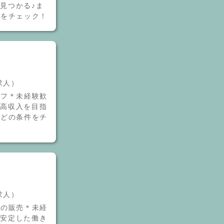
ず見つかる♪ま
件をチェック！
介求人）
ッフ＊未経験歓
り高収入を目指
などの条件をチ
介求人）
子の販売＊未経
。安定した働き