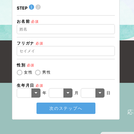
❶
❷
STEP
STEP
お名前
住所（
必須
フリガナ
必須
住所（
性別
必須
電話番
女性
男性
生年月日
必須
メール
年
月
日
次のステップへ
応