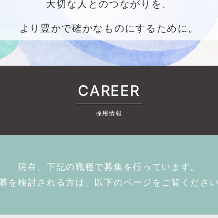
大切な人とのつながりを、
❶
❷
より豊かで確かなものにするために。
希望勤務地
必須
都道府県）
必須
<希望勤務地をお聞か
市区町村）
必須
※複数のご希望もOK
CAREER
希望職種
必須
号
必須
採用情報
<希望職種をお聞かせく
アドレス
必須
※複数のご希望もOK
現在、下記の職種で募集を行っています。
戻る
戻る
次のステップへ
募を検討される方は、以下のページをご覧くださ