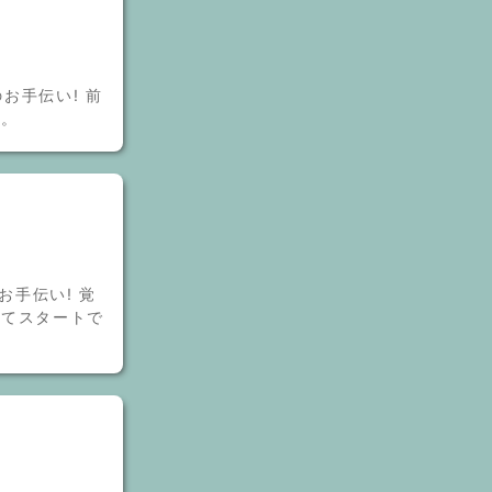
お手伝い! 前
す。
お手伝い! 覚
してスタートで