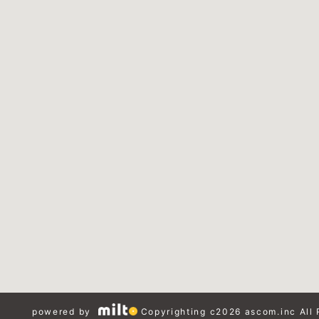
powered by
Copyrighting c2026 ascom.inc All 