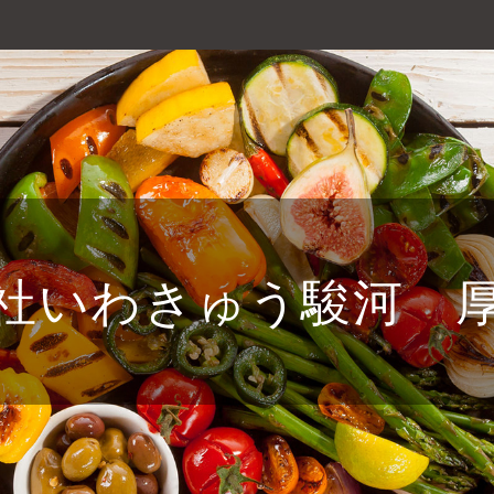
社いわきゅう駿河 