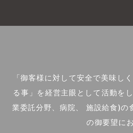
「御客様に対して安全で美味し
る事」を経営主眼として活動をし
業委託分野、病院、 施設給食)
の御要望に