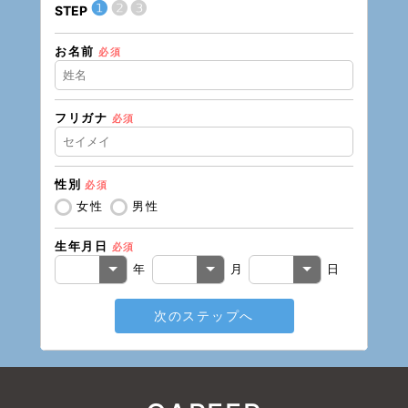
❶
❷
❸
STEP
STEP
お名前
現在の
必須
フリガナ
必須
住所（
性別
必須
住所（
女性
男性
生年月日
必須
電話番
年
月
日
次のステップへ
メール