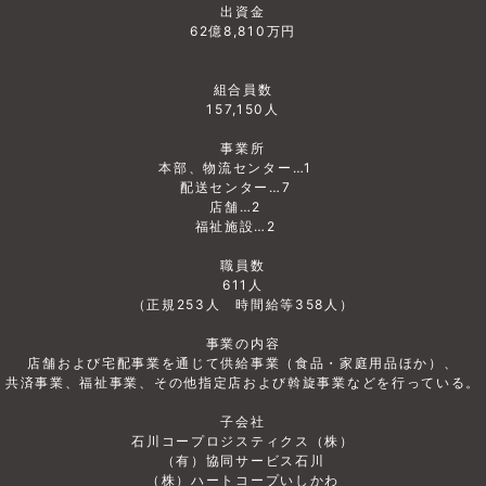
出資金
62億8,810万円
組合員数
157,150人
事業所
本部、物流センター…1
配送センター…7
店舗…2
福祉施設…2
職員数
611人
（正規253人 時間給等358人）
事業の内容
店舗および宅配事業を通じて供給事業（食品・家庭用品ほか）、
共済事業、福祉事業、その他指定店および斡旋事業などを行っている。
子会社
石川コープロジスティクス（株）
（有）協同サービス石川
（株）ハートコープいしかわ