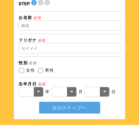
❶
❷
❸
STEP
STEP
お名前
現在の
必須
フリガナ
必須
住所（
性別
必須
住所（
女性
男性
生年月日
必須
電話番
年
月
日
次のステップへ
メール