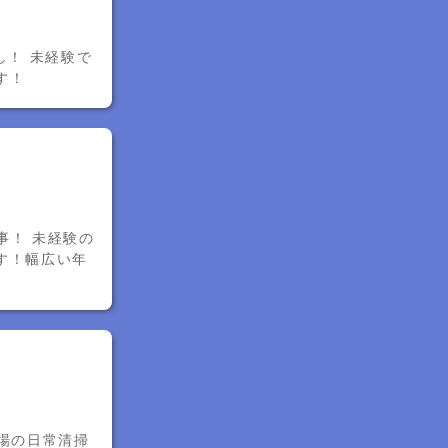
し！ 未経験で
す！
事！ 未経験の
す！幅広い年
場の日常清掃