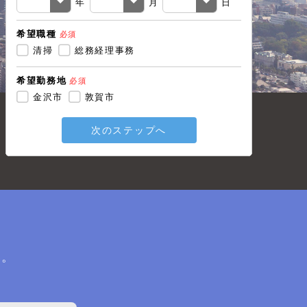
年
月
日
希望職種
必須
戻る
清掃
総務経理事務
希望勤務地
必須
金沢市
敦賀市
次のステップへ
い。