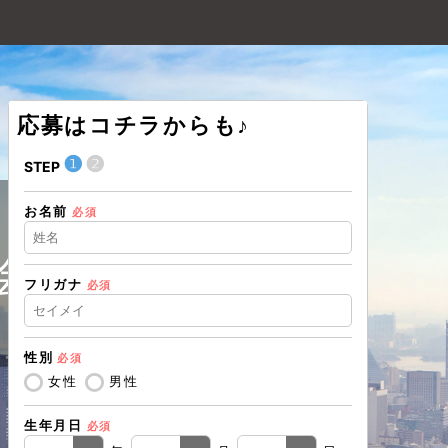
応募はコチラからも♪
❶
❷
❶
STEP
STEP
お名前
住所（都道
必須
会社
フリガナ
必須
住所（市区
性別
必須
電話番号
必
女性
男性
生年月日
必須
メールアド