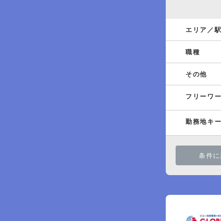
エリア／
職種
その他
フリーワ
勤務地キ
条件に