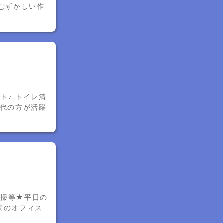
むずかしい作
ト♪ トイレ清
世代の方が活躍
清掃等★平日の
問のオフィス