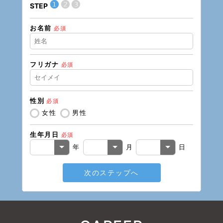
❶
❷
❸
STEP
STEP
お名前
現在の
必須
フリガナ
必須
住所（
性別
必須
住所（
女性
男性
生年月日
必須
電話番
年
月
日
次のステップへ
メール