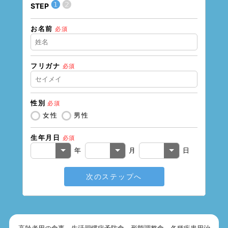
❶
❷
STEP
STEP
お名前
現在の
必須
フリガナ
必須
住所（
性別
必須
住所（
女性
男性
生年月日
必須
電話番
年
月
日
次のステップへ
メール