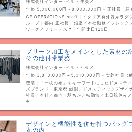
株式会社インター･ベル - 中央区
年俸 5,000,000円～8,000,000円 - 正社員（
CE OPERATIONS staff｜イタリア発外資系ラ
ループ｜都内 正社員／銀座／本社勤務／フレック
ワーク／フリーデスク／年間休日120日
プリーツ加工をメインとした素材の
その他付帯業務
株式会社インター･ベル - 江東区
年俸 3,810,000円～5,010,000円 - 契約社員
縫製｜「一枚の布」をキーワードにしたドメステ
ズブランド｜東京都 縫製／ドメスティックデザイ
社員／本社／都内／駅ちか／転勤無／土日祝休み
有
デザインと機能性を併せ持つバッグ
丸の内