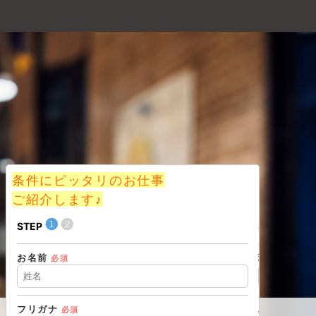
条件にピッタリのお仕事
ご紹介します♪
❶
❷
❶
STEP
STEP
お名前
現在の職業
必須
フリガナ
必須
住所（都道