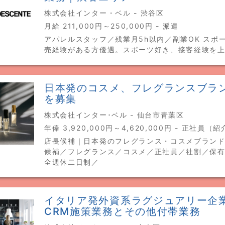
株式会社インター・ベル - 渋谷区
月給 211,000円～250,000円 - 派遣
アパレルスタッフ／残業月5h以内／副業OK スポ
売経験がある方優遇。スポーツ好き、接客経験を
日本発のコスメ、フレグランスブラ
を募集
株式会社インター･ベル - 仙台市青葉区
年俸 3,920,000円～4,620,000円 - 正社員（
店長候補｜日本発のフレグランス・コスメブランド
候補／フレグランス／コスメ／正社員／社割／保
全週休二日制／
イタリア発外資系ラグジュアリー企
CRM施策業務とその他付帯業務