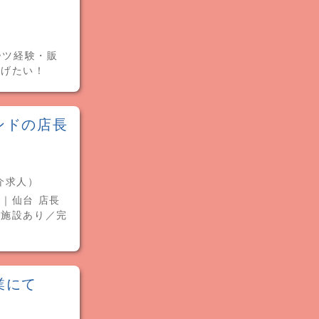
ーツ経験・販
上げたい！
ンドの店長
紹介求人）
｜仙台 店長
有施設あり／完
業にて