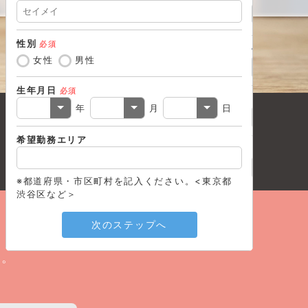
性別
必須
住所（市区
女性
男性
生年月日
必須
電話番号
必
年
月
日
希望勤務エリア
メールアド
※都道府県・市区町村を記入ください。<東京都
渋谷区など＞
戻る
次のステップへ
い。