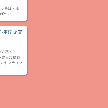
ーツ経験・販
上げたい！
て接客販売
（紹介求人）
外資系高級時
インセンティブ