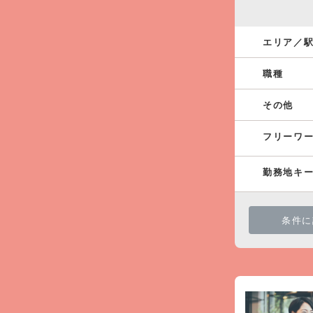
エリア／
職種
その他
フリーワ
勤務地キ
条件に