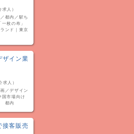
紹介求人）
社／都内／駅ち
「一枚の布」
ブランド｜東京
デザイン業
紹介求人）
企画／デザイン
中国市場向け
員 都内
で接客販売