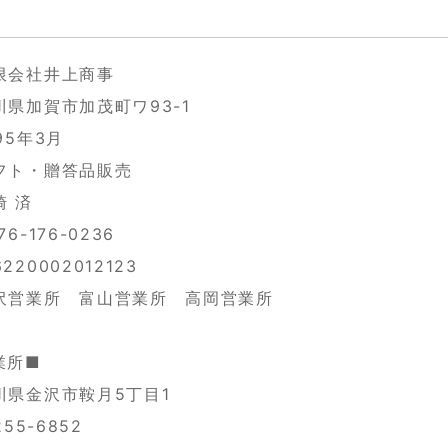
限会社井上商事
県加賀市加茂町ワ93-1
95年3月
フト・贈答品販売
崎 済
6-176-0236
20002012123
沢営業所 富山営業所 高岡営業所
業所■
川県金沢市鞍月5丁目1
255-6852