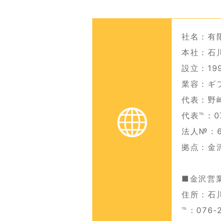
社名：有
本社：石川
設立：19
業容：ギ
代表：野
代表℡：07
法人№：62
拠点：金
■金沢営
住所：石
℡：076-