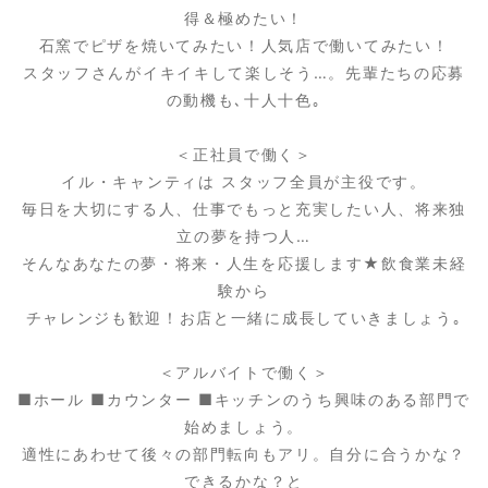
得＆極めたい！
石窯でピザを焼いてみたい！人気店で働いてみたい！
スタッフさんがイキイキして楽しそう…。先輩たちの応募
の動機も､十人十色｡
＜正社員で働く＞
イル・キャンティは スタッフ全員が主役です。
毎日を大切にする人、仕事でもっと充実したい人、将来独
立の夢を持つ人…
そんなあなたの夢・将来・人生を応援します★飲食業未経
験から
チャレンジも歓迎！お店と一緒に成長していきましょう｡
＜アルバイトで働く＞
■ホール ■カウンター ■キッチンのうち興味のある部門で
始めましょう。
適性にあわせて後々の部門転向もアリ。自分に合うかな？
できるかな？と