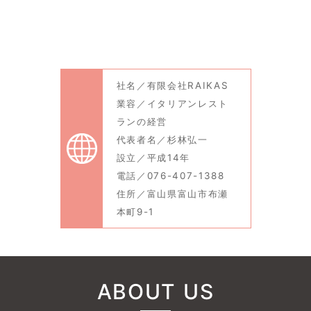
社名／有限会社RAIKAS
業容／イタリアンレスト
ランの経営
代表者名／杉林弘一
設立／平成14年
電話／076-407-1388
住所／富山県富山市布瀬
本町9-1
ABOUT US