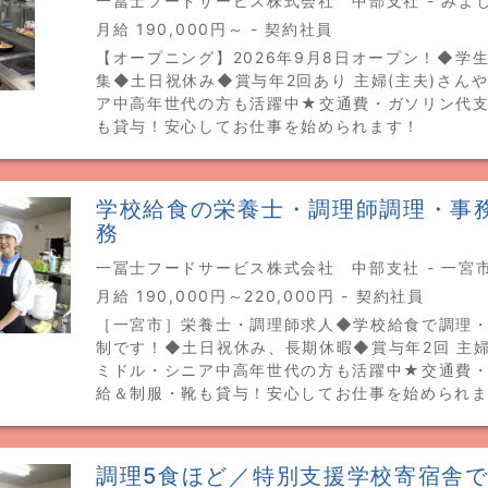
一冨士フードサービス株式会社 中部支社 - みよ
月給 190,000円～ - 契約社員
【オープニング】2026年9月8日オープン！◆学
集◆土日祝休み◆賞与年2回あり 主婦(主夫)さん
ア中高年世代の方も活躍中★交通費・ガソリン代
も貸与！安心してお仕事を始められます！
学校給食の栄養士・調理師調理・事
務
一冨士フードサービス株式会社 中部支社 - 一宮
月給 190,000円～220,000円 - 契約社員
［一宮市］栄養士・調理師求人◆学校給食で調理
制です！◆土日祝休み、長期休暇◆賞与年2回 主婦
ミドル・シニア中高年世代の方も活躍中★交通費
給＆制服・靴も貸与！安心してお仕事を始められ
調理5食ほど／特別支援学校寄宿舎