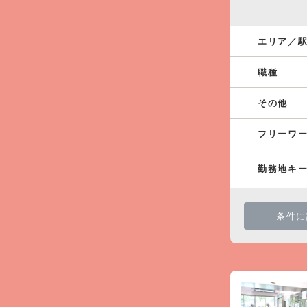
エリア／
職種
その他
フリーワ
勤務地キ
条件に