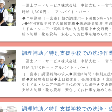
一冨士フードサービス株式会社 中部支社 - 一宮
時給 1,300円～ - アルバイト・パート
◆早朝勤務［一宮市］朝の調理パート募集5時～9
♪◆特別支援学校での厨房業務◆未経験者歓迎 主婦
ミドル・シニア中高年世代の方も活躍中★交通費
給＆制服・靴も貸与！安心してお仕事を始められ
調理補助／特別支援学校での洗浄作
一冨士フードサービス株式会社 中部支社 - 一宮
時給 1,140円～ - アルバイト・パート
［一宮市］調理補助の求人◆実働3時間！特別支援
助◆未経験者歓迎◆土日祝休み、長期休暇あり 主婦
やミドル・シニア中高年世代の方も活躍中★交通
支給＆制服・靴も貸与！安心してお仕事を始めら
調理補助／特別支援学校での洗浄・