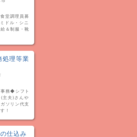
し市
生食堂調理員募
やミドル・シニ
支給＆制服・靴
務処理等業
市
・事務◆シフト
(主夫)さんや
・ガソリン代支
ます！
での仕込み