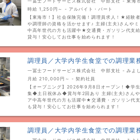
一冨士フードサービス株式会社 中部支社 - 東海
時給 1,250円～ - アルバイト・パート
【東海市！】社会保険完備！調理員求人！★経験者
や調理師の資格を活かせます♪ 主婦(主夫)さんや
中高年世代の方も活躍中★交通費・ガソリン代支
貸与！安心してお仕事を始められます！
調理員／大学内学生食堂での調理業
一冨士フードサービス株式会社 中部支社 - みよ
月給 210,000円～ - 契約社員
【オープニング】2026年9月8日オープン！◆学
集◆土日祝休み◆賞与年2回あり 主婦(主夫)さん
ア中高年世代の方も活躍中★交通費・ガソリン代
も貸与！安心してお仕事を始められます！
調理員／大学内学生食堂での調理業