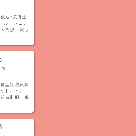
市
歓迎♪栄養士
ミドル・シニア
給＆制服・靴も
務
し市
生食堂調理員募
やミドル・シニ
支給＆制服・靴
務