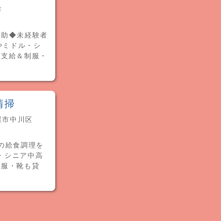
市
補助◆未経験者
やミドル・シ
代支給＆制服・
清掃
屋市中川区
の給食調理を
ル・シニア中高
制服・靴も貸