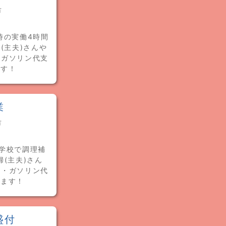
市
時の実働4時間
(主夫)さんや
・ガソリン代支
ます！
業
市
学校で調理補
(主夫)さん
費・ガソリン代
れます！
盛付