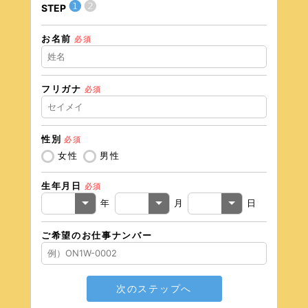
❶
❷
STEP
STEP
お名前
住所（
必須
フリガナ
必須
住所（
性別
必須
電話番
女性
男性
生年月日
必須
メール
年
月
日
ご希望のお仕事ナンバー
次のステップへ