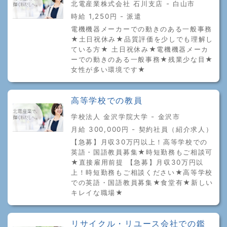
北電産業株式会社 石川支店 - 白山市
時給 1,250円 - 派遣
電機機器メーカーでの動きのある一般事務
★土日祝休み★品質評価を少しでも理解し
ている方★ 土日祝休み★電機機器メーカ
ーでの動きのある一般事務★残業少な目★
女性が多い環境です★
高等学校での教員
学校法人 金沢学院大学 - 金沢市
月給 300,000円 - 契約社員（紹介求人）
【急募】月収30万円以上！高等学校での
英語・国語教員募集★時短勤務もご相談可
★直接雇用前提 【急募】月収30万円以
上！時短勤務もご相談ください★高等学校
での英語・国語教員募集★食堂有★新しい
キレイな職場★
リサイクル・リユース会社での鑑