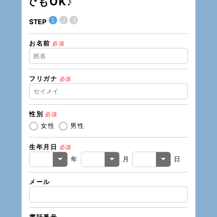
でもOK♪
❶
❷
❸
STEP
STEP
お名前
現在の
必須
フリガナ
必須
住所（
性別
必須
住所（
女性
男性
生年月日
必須
電話番
年
月
日
メール
メール
電話番号