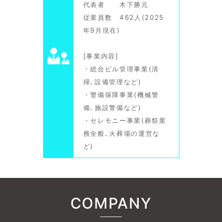
代表者 木下勝元
従業員数 462人(2025
年9月現在)
[事業内容]
・総合ビル管理事業(清
掃､設備管理など)
・警備保障事業(機械警
備､施設警備など)
・セレモニー事業(葬祭業
務全般､火葬場の運営な
ど)
COMPANY