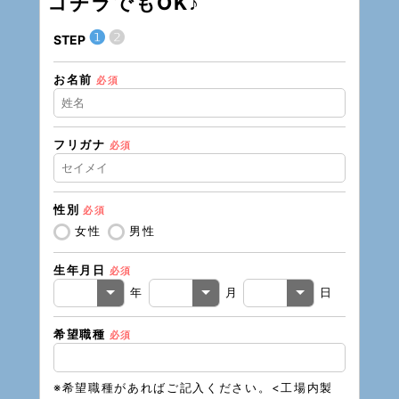
コチラでもOK♪
❶
❷
STEP
STEP
お名前
現在の
必須
フリガナ
必須
住所（
性別
必須
住所（
女性
男性
生年月日
必須
電話番
年
月
日
希望職種
必須
メール
※希望職種があればご記入ください。<工場内製