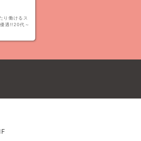
たり働けるス
遇!!20代～
F