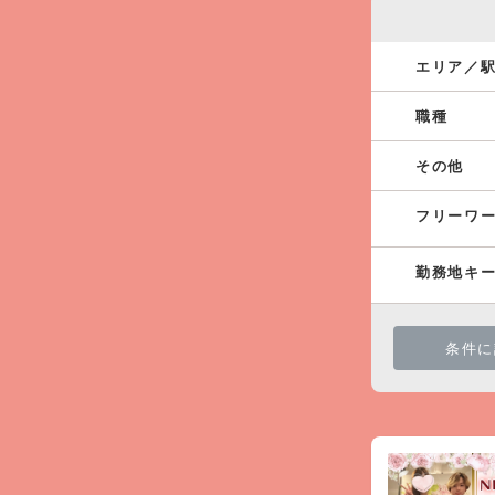
エリア／
職種
その他
フリーワ
勤務地キ
条件に