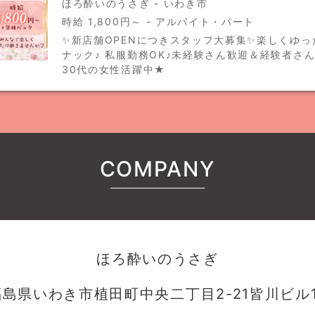
ほろ酔いのうさぎ - いわき市
時給 1,800円～ - アルバイト・パート
✨新店舗OPENにつきスタッフ大募集✨楽しくゆっ
ナック♪ 私服勤務OK♪未経験さん歓迎＆経験者さん優
30代の女性活躍中★
COMPANY
ほろ酔いのうさぎ
福島県いわき市植田町中央二丁目2-21皆川ビル1